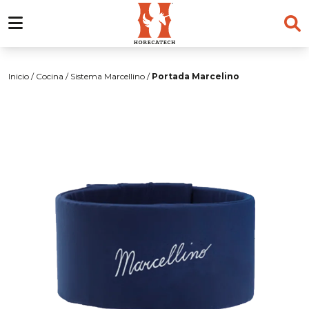
Skip
to
Inicio
/
Cocina
/
Sistema Marcellino
/
Portada Marcelino
content