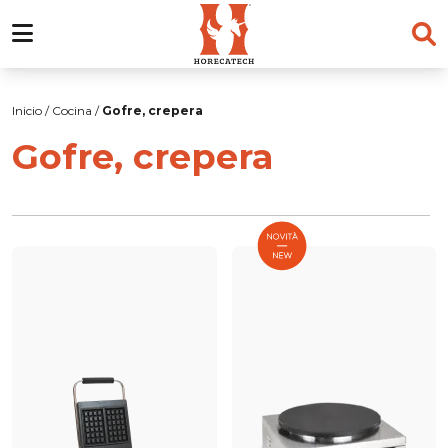
Skip
to
Inicio
/
Cocina
/
Gofre, crepera
content
Gofre, crepera