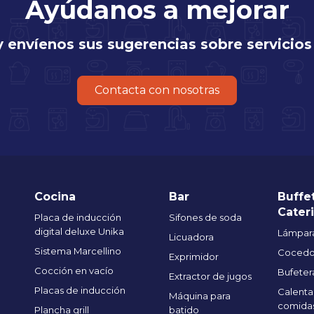
Ayúdanos a mejorar
y envíenos sus sugerencias sobre servicios
Contacta con nosotras
Cocina
Bar
Buffe
Cater
Placa de inducción
Sifones de soda
digital deluxe Unika
Lámpara
Licuadora
Sistema Marcellino
Cocedo
Exprimidor
Cocción en vacío
Bufeter
Extractor de jugos
Placas de inducción
Calenta
Máquina para
comida
Plancha grill
batido