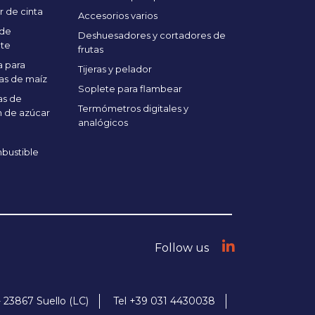
r de cinta
Accesorios varios
 de
Deshuesadores y cortadores de
te
frutas
 para
Tijeras y pelador
as de maíz
Soplete para flambear
as de
Termómetros digitales y
 de azúcar
analógicos
bustible
Follow us
- 23867 Suello (LC)
Tel +39 031 4430038