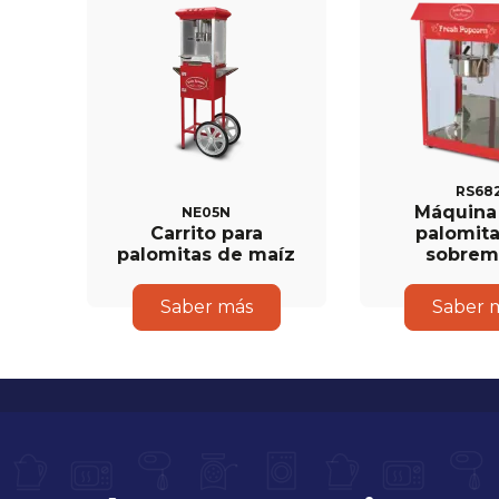
RS68
Máquina
NE05N
Carrito para
palomit
palomitas de maíz
sobrem
Saber más
Saber 