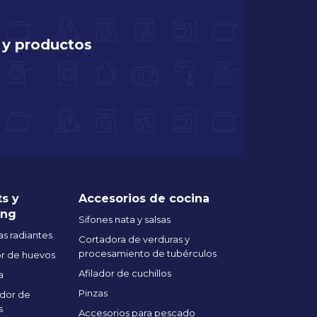
 y productos
ts y
Accesorios de cocina
ing
Sifones nata y salsas
s radiantes
Cortadora de verduras y
procesamiento de tubérculos
r de huevos
Afilador de cuchillos
a
Pinzas
dor de
s
Accesorios para pescado