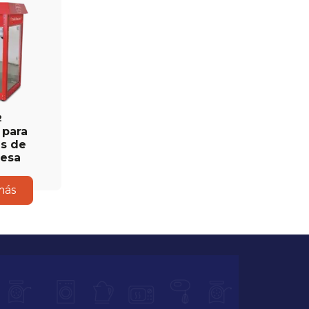
2
 para
as de
esa
más