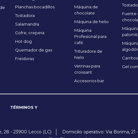
Tostado
Planchas bocadillos
Máquina de
 de
chocolate
Fuente
Tostadora
chocola
Máquina de helio
Salamandra
Máquina
Máquina
Gofre, crepera
palomit
Profesional para
Hot dog
café
Máquin
algodón
Quemador de gas
Trituradora de
hielo
Carritos
Freidoras
Vetrinas para
Gel com
croissant
Accesorios bar
TÉRMINOS Y
ne, 28 - 23900 Lecco (LC)
Domicilio operativo: Via Borima, 21 