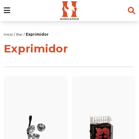
Skip
to
Inicio
/
Bar
/
Exprimidor
content
Exprimidor