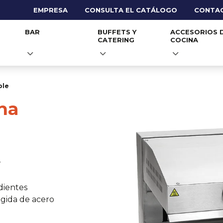
EMPRESA
CONSULTA EL CATÁLOGO
CONTA
BAR
BUFFETS Y
ACCESORIOS 
CATERING
COCINA
ble
na
r
dientes
ogida de acero