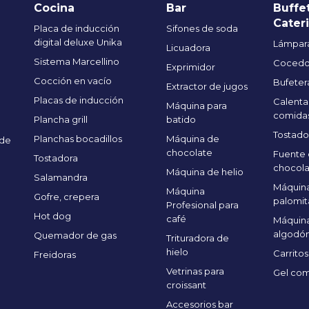
Cocina
Bar
Buffe
Cater
Placa de inducción
Sifones de soda
digital deluxe Unika
Lámpara
Licuadora
Sistema Marcellino
Cocedo
Exprimidor
Cocción en vacío
Bufeter
Extractor de jugos
Placas de inducción
Calenta
Máquina para
comida
Plancha grill
batido
Tostado
Planchas bocadillos
Máquina de
 de
chocolate
Fuente
Tostadora
chocola
Máquina de helio
Salamandra
Máquina
Máquina
Gofre, crepera
palomit
Profesional para
Hot dog
café
Máquin
algodón
Quemador de gas
Trituradora de
hielo
Carritos
Freidoras
Vetrinas para
Gel com
croissant
Accesorios bar