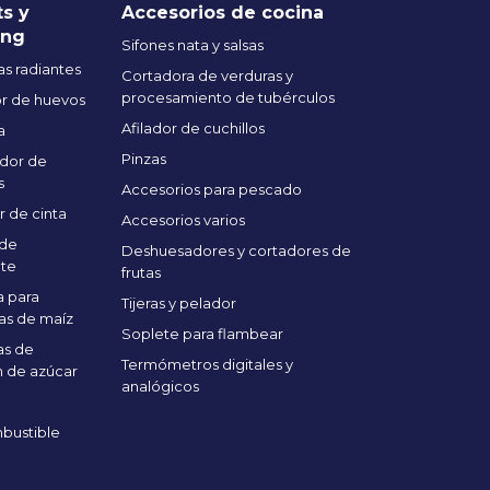
ts y
Accesorios de cocina
ing
Sifones nata y salsas
s radiantes
Cortadora de verduras y
procesamiento de tubérculos
r de huevos
Afilador de cuchillos
a
Pinzas
dor de
s
Accesorios para pescado
r de cinta
Accesorios varios
 de
Deshuesadores y cortadores de
te
frutas
 para
Tijeras y pelador
as de maíz
Soplete para flambear
as de
Termómetros digitales y
 de azúcar
analógicos
bustible