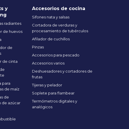
ts y
Accesorios de cocina
ing
Sifones nata y salsas
s radiantes
Cortadora de verduras y
procesamiento de tubérculos
r de huevos
Afilador de cuchillos
a
Pinzas
dor de
s
Accesorios para pescado
r de cinta
Accesorios varios
 de
Deshuesadores y cortadores de
te
frutas
 para
Tijeras y pelador
as de maíz
Soplete para flambear
as de
Termómetros digitales y
 de azúcar
analógicos
bustible