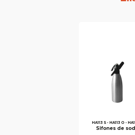
HA113 S - HA113 O - HA1
Sifones de so