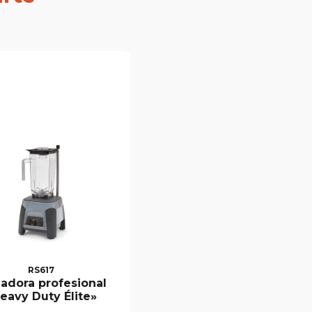
RS617
uadora profesional
eavy Duty Élite»