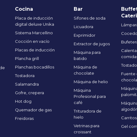
Cocina
Bar
Buffe
Cater
Placa de inducción
Sifones de soda
digital deluxe Unika
Lámpara
Licuadora
Sistema Marcellino
Cocedo
Exprimidor
Cocción en vacío
Bufeter
Extractor de jugos
Placas de inducción
Calenta
Máquina para
comida
Plancha grill
batido
Tostado
Planchas bocadillos
Máquina de
 de
chocolate
Fuente
Tostadora
chocola
Máquina de helio
Salamandra
Máquina
Máquina
Gofre, crepera
palomit
Profesional para
Hot dog
café
Máquin
algodón
Quemador de gas
Trituradora de
hielo
Carritos
Freidoras
Vetrinas para
Gel com
croissant