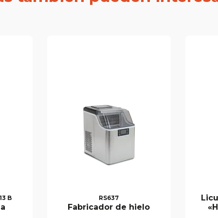
Lic
13 B
RS637
da
Fabricador de hielo
«H