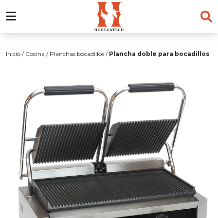
Skip
to
Inicio
/
Cocina
/
Planchas bocadillos
/
Plancha doble para bocadillos
content