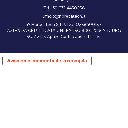
Tel +39 031 4430038
ufficio@horecatech.it
© Horecatech Srl P. Iva 03358400137
AZIENDA CERTIFICATA UNI EN ISO 9001:2015 N D REG
SC12-3123 Apave Certification Italia Srl
Aviso en el momento de la recogida