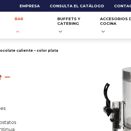
EMPRESA
CONSULTA EL CATÁLOGO
CONTA
BAR
BUFFETS Y
ACCESORIOS 
CATERING
COCINA
colate caliente – color plata
 –
pes
ostatos
ntinua