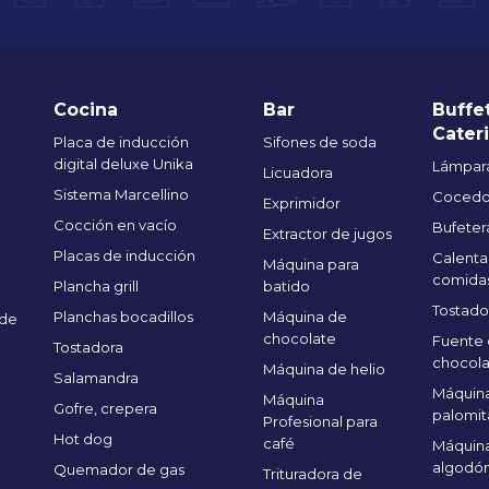
Cocina
Bar
Buffe
Cater
Placa de inducción
Sifones de soda
digital deluxe Unika
Lámpara
Licuadora
Sistema Marcellino
Cocedo
Exprimidor
Cocción en vacío
Bufeter
Extractor de jugos
Placas de inducción
Calenta
Máquina para
comida
Plancha grill
batido
Tostado
Planchas bocadillos
Máquina de
 de
chocolate
Fuente
Tostadora
chocola
Máquina de helio
Salamandra
Máquina
Máquina
Gofre, crepera
palomit
Profesional para
Hot dog
café
Máquin
algodón
Quemador de gas
Trituradora de