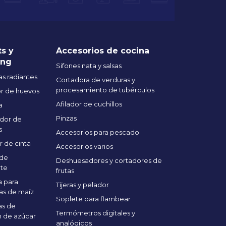
ts y
Accesorios de cocina
ing
Sifones nata y salsas
s radiantes
Cortadora de verduras y
procesamiento de tubérculos
r de huevos
Afilador de cuchillos
a
Pinzas
dor de
s
Accesorios para pescado
r de cinta
Accesorios varios
 de
Deshuesadores y cortadores de
te
frutas
 para
Tijeras y pelador
as de maíz
Soplete para flambear
as de
Termómetros digitales y
 de azúcar
analógicos