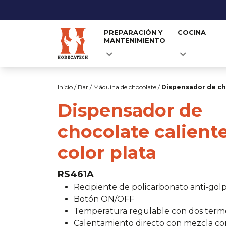
PREPARACIÓN Y
COCINA
MANTENIMIENTO
Skip
to
Inicio
/
Bar
/
Máquina de chocolate
/
Dispensador de cho
content
Dispensador de
chocolate caliente
color plata
RS461A
Recipiente de policarbonato anti-gol
Botón ON/OFF
Temperatura regulable con dos term
Calentamiento directo con mezcla co