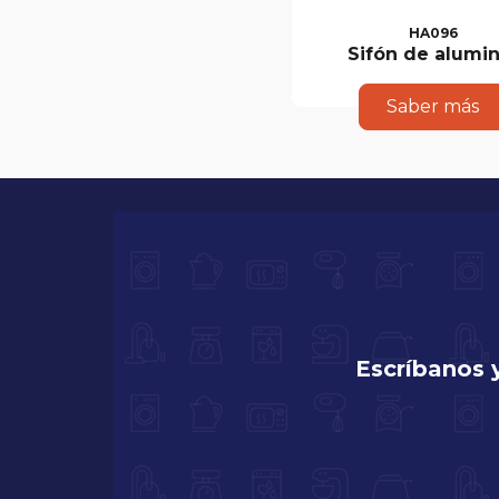
HA096
Sifón de alumin
Saber más
Escríbanos 