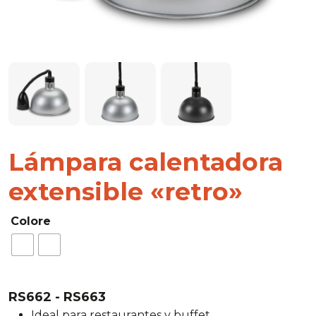
Lámpara calentadora
extensible «retro»
Colore
RS662 - RS663
Ideal para restaurantes y buffet