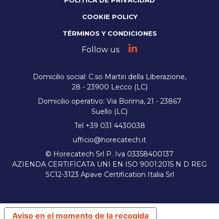
POLÍTICA DE PRIVACIDAD
COOKIE POLICY
TÉRMINOS Y CONDICIONES
Follow us
Domicilio social: C.so Martiri della Liberazione,
28 - 23900 Lecco (LC)
Domicilio operativo: Via Borima, 21 - 23867
Suello (LC)
Tel +39 031 4430038
ufficio@horecatech.it
© Horecatech Srl P. Iva 03358400137
AZIENDA CERTIFICATA UNI EN ISO 9001:2015 N D REG
SC12-3123 Apave Certification Italia Srl
Aviso en el momento de la recogida