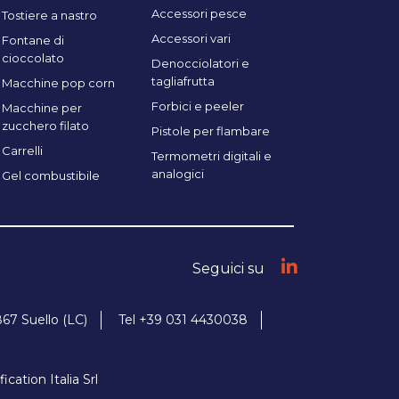
Accessori pesce
Tostiere a nastro
Accessori vari
Fontane di
cioccolato
Denocciolatori e
tagliafrutta
Macchine pop corn
Forbici e peeler
Macchine per
zucchero filato
Pistole per flambare
Carrelli
Termometri digitali e
analogici
Gel combustibile
Seguici su
867 Suello (LC)
Tel +39 031 4430038
tion Italia Srl