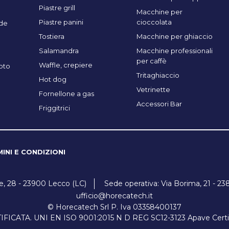
Piastre grill
Macchine per
Piastre panini
cioccolata
de
Tostiera
Macchine per ghiaccio
Salamandra
Macchine professionali
per caffè
Waffle, crepiere
oto
Tritaghiaccio
Hot dog
Vetrinette
Fornellone a gas
Accessori Bar
Friggitrici
INI E CONDIZIONI
ne, 28 - 23900 Lecco (LC)
Sede operativa: Via Borima, 21 - 23
ufficio@horecatech.it
© Horecatech Srl P. Iva 03358400137
ICATA. UNI EN ISO 9001:2015 N D REG SC12-3123 Apave Certifica