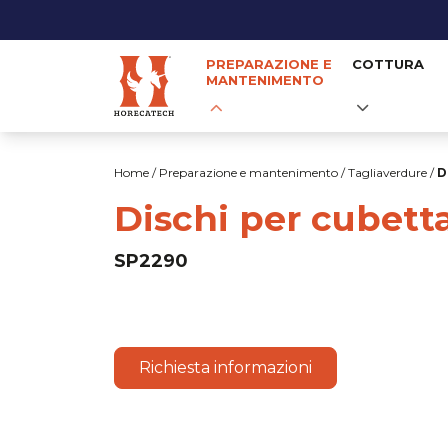
PREPARAZIONE E
COTTURA
MANTENIMENTO
Salta
al
Home
/
Preparazione e mantenimento
/
Tagliaverdure
/
D
contenuto
Dischi per cubett
SP2290
Richiesta informazioni