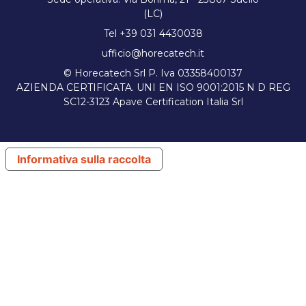
(LC)
Tel +39 031 4430038
ufficio@horecatech.it
© Horecatech Srl P. Iva 03358400137
AZIENDA CERTIFICATA. UNI EN ISO 9001:2015 N D REG
SC12-3123 Apave Certification Italia Srl
Informativa sulla raccolta