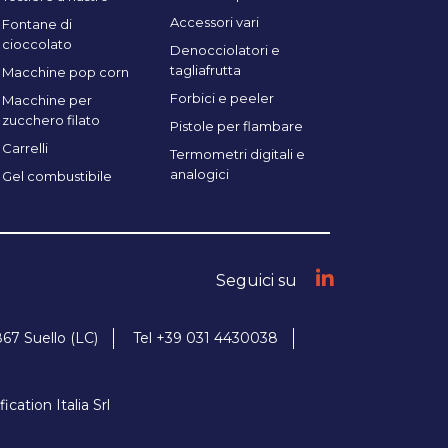
Accessori vari
Fontane di
cioccolato
Denocciolatori e
tagliafrutta
Macchine pop corn
Forbici e peeler
Macchine per
zucchero filato
Pistole per flambare
Carrelli
Termometri digitali e
analogici
Gel combustibile
Seguici su
867 Suello (LC)
Tel +39 031 4430038
tion Italia Srl