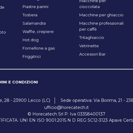
Macchine per
Piastre panini
cioccolata
de
Tostiera
Macchine per ghiaccio
Salamandra
Macchine professionali
per caffè
Waffle, crepiere
oto
Tritaghiaccio
Hot dog
Vetrinette
Fornellone a gas
Accessori Bar
Friggitrici
INI E CONDIZIONI
ne, 28 - 23900 Lecco (LC)
Sede operativa: Via Borima, 21 - 23
ufficio@horecatech.it
© Horecatech Srl P. Iva 03358400137
ICATA. UNI EN ISO 9001:2015 N D REG SC12-3123 Apave Certifica