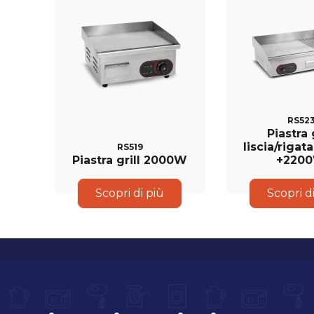
RS52
Piastra 
liscia/riga
RS519
Piastra grill 2000W
+220
Scopri di più
Scopri d