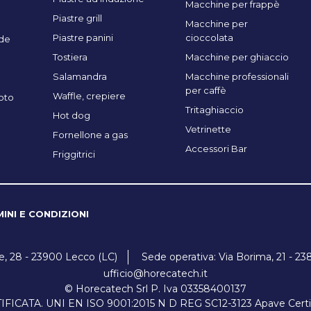
Macchine per frappè
Piastre grill
Macchine per
Piastre panini
cioccolata
de
Tostiera
Macchine per ghiaccio
Salamandra
Macchine professionali
per caffè
Waffle, crepiere
oto
Tritaghiaccio
Hot dog
Vetrinette
Fornellone a gas
Accessori Bar
Friggitrici
INI E CONDIZIONI
ne, 28 - 23900 Lecco (LC)
Sede operativa: Via Borima, 21 - 23
ufficio@horecatech.it
© Horecatech Srl P. Iva 03358400137
ICATA. UNI EN ISO 9001:2015 N D REG SC12-3123 Apave Certifica