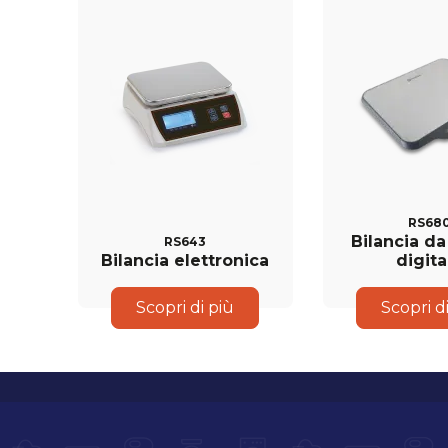
RS68
Bilancia da
RS643
Bilancia elettronica
digita
Scopri di più
Scopri d