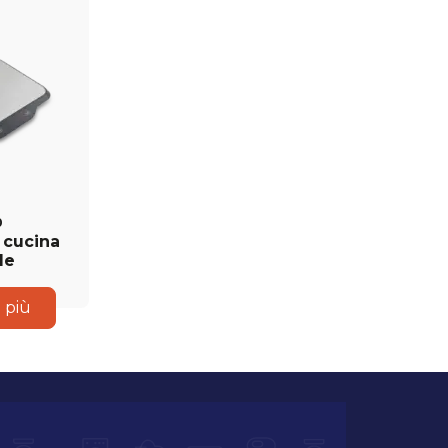
0
 cucina
le
i più