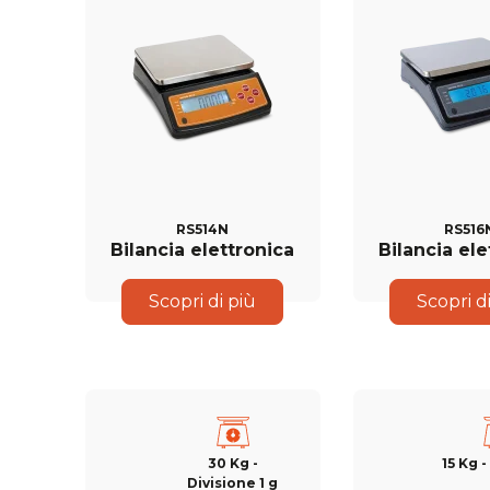
RS514N
RS516
Bilancia elettronica
Bilancia ele
Scopri di più
Scopri d
30 Kg -
15 Kg -
Divisione 1 g