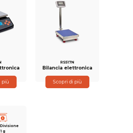
N
RS517N
ttronica
Bilancia elettronica
i più
Scopri di più
 Divisione
1 g