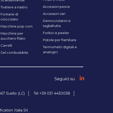
Scaldavivande
Accessori pesce
Tostiere a nastro
Accessori vari
Fontane di
cioccolato
Denocciolatori e
tagliafrutta
Macchine pop corn
Forbici e peeler
Macchine per
zucchero filato
Pistole per flambare
Carrelli
Termometri digitali e
analogici
Gel combustibile
Seguici su
867 Suello (LC)
Tel +39 031 4430038
tion Italia Srl