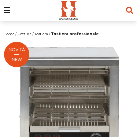
Salta
al
Home
/
Cottura
/
Tostiera
/
Tostiera professionale
contenuto