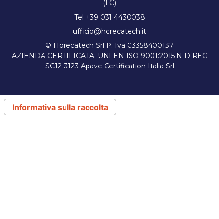
(LC)
Tel +39 031 4430038
ufficio@horecatech.it
© Horecatech Srl P. Iva 03358400137
AZIENDA CERTIFICATA. UNI EN ISO 9001:2015 N D REG
SC12-3123 Apave Certification Italia Srl
Informativa sulla raccolta