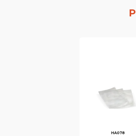
P
HA078