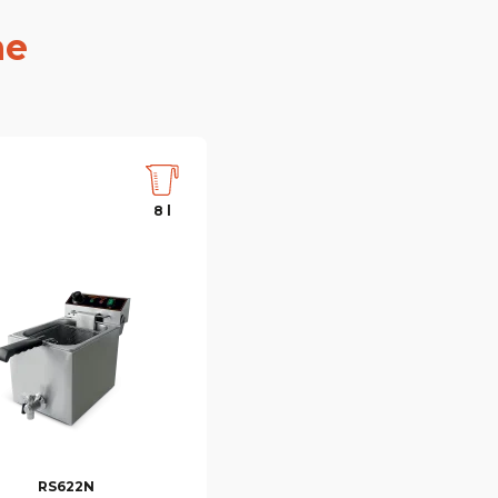
he
8 l
RS622N