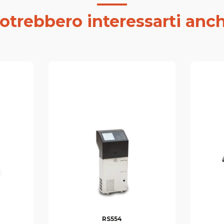
otrebbero interessarti anc
RS554