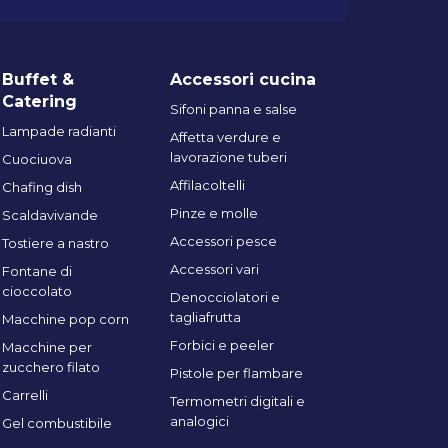
Buffet &
Accessori cucina
Catering
Sifoni panna e salse
Lampade radianti
Affetta verdure e
lavorazione tuberi
Cuociuova
Affilacoltelli
Chafing dish
Pinze e molle
Scaldavivande
Accessori pesce
Tostiere a nastro
Accessori vari
Fontane di
cioccolato
Denocciolatori e
tagliafrutta
Macchine pop corn
Forbici e peeler
Macchine per
zucchero filato
Pistole per flambare
Carrelli
Termometri digitali e
analogici
Gel combustibile