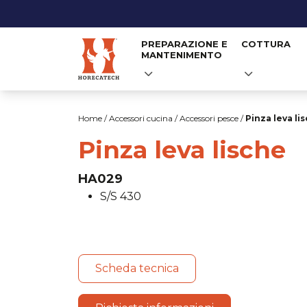
PREPARAZIONE E
COTTURA
MANTENIMENTO
Salta
al
Home
/
Accessori cucina
/
Accessori pesce
/
Pinza leva li
contenuto
Pinza leva lische
HA029
S/S 430
Scheda tecnica