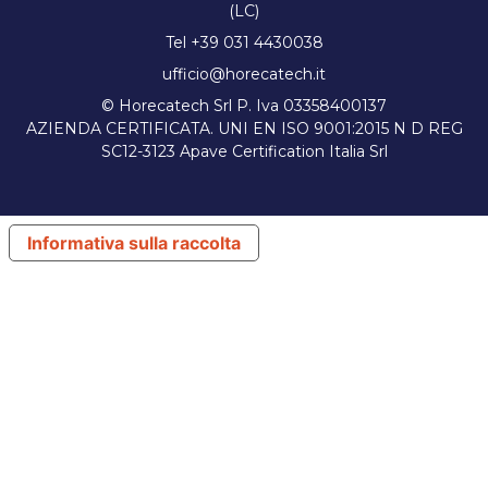
(LC)
Tel +39 031 4430038
ufficio@horecatech.it
© Horecatech Srl P. Iva 03358400137
AZIENDA CERTIFICATA. UNI EN ISO 9001:2015 N D REG
SC12-3123 Apave Certification Italia Srl
Informativa sulla raccolta