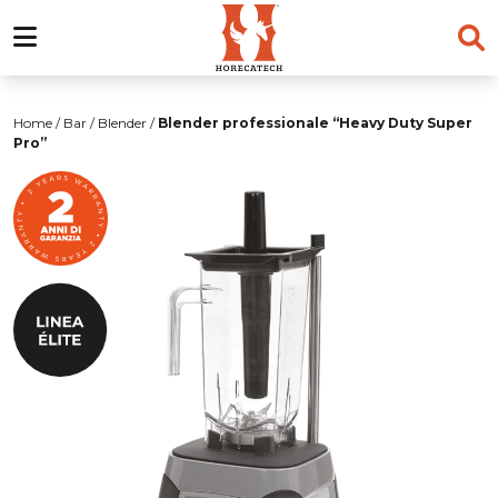
Salta
al
Home
/
Bar
/
Blender
/
Blender professionale “Heavy Duty Super
contenuto
Pro”